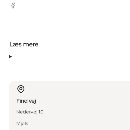
facebook
Læs mere
Find vej
Nedervej 10
Mjels