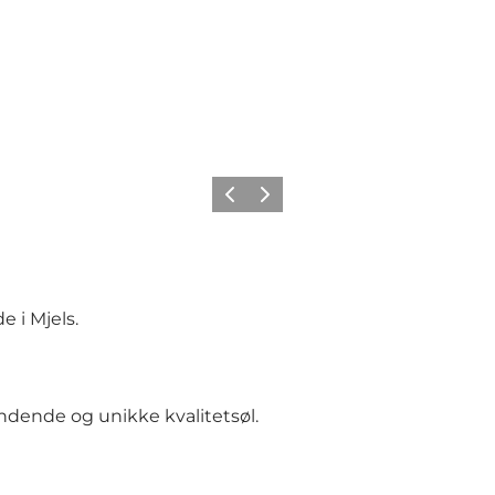
Forrige
Næste
e i Mjels.
ndende og unikke kvalitetsøl.