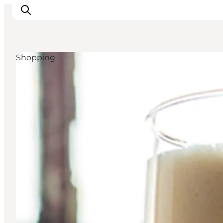
Shopping
Oplevelser
Byer & Steder
Det sker
Overnatning
Planlæg din ferie
Booking