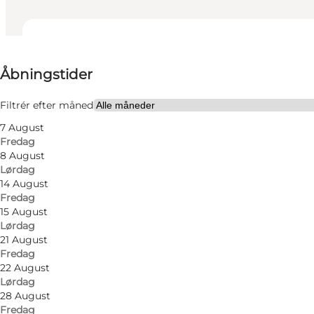
Se åbningstider
Åbningstider
Besøg hjemmeside
Venner, Min partner, Mig selv, Min virksomhed
Filtrér efter måned
7 August
Fredag
8 August
Lørdag
14 August
Fredag
15 August
Lørdag
21 August
Fredag
22 August
Lørdag
28 August
Fredag