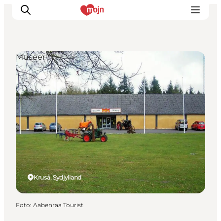
Museer
Oplevelser
Byer & Steder
Det sker
Overnatning
Planlæg din ferie
Booking
Kruså, Sydjylland
Foto
:
Aabenraa Tourist