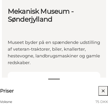
Mekanisk Museum -
Sønderjylland
Museet byder på en spændende udstilling
af veteran-traktorer, biler, knallerter,
hestevogne, landbrugsmaskiner og gamle
redskaber.
75 DKK
Priser
Besøg hjemmeside
Børn, Venner, Min partner, Mig selv
Voksne
75 DKK