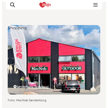
Shopping
Oplevelser
Byer & Steder
Det sker
Overnatning
Planlæg din ferie
Booking
Sønderborg, Sydjylland
Foto
:
MacNab Sønderborg