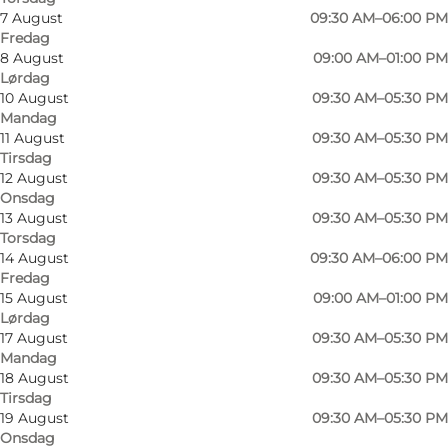
7 August
09:30 AM–06:00 PM
Fredag
8 August
09:00 AM–01:00 PM
Lørdag
10 August
09:30 AM–05:30 PM
Vi har et stort udvalg fiskegrej og hjælper også
Mandag
11 August
09:30 AM–05:30 PM
med køb af statens fisketegn. Kig forbi vores
Tirsdag
afdeling med jagtudstyr - vi tilbyder også
12 August
09:30 AM–05:30 PM
Onsdag
indskydning af rifler samt kursus til jagttegn.
13 August
09:30 AM–05:30 PM
MacNab - gør hverdagen til eventyr!
Torsdag
14 August
09:30 AM–06:00 PM
Fredag
15 August
09:00 AM–01:00 PM
facebook
Lørdag
17 August
09:30 AM–05:30 PM
Mandag
18 August
09:30 AM–05:30 PM
Tirsdag
19 August
09:30 AM–05:30 PM
Læs mere
Onsdag