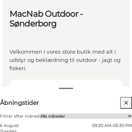
MacNab Outdoor -
Sønderborg
Velkommen i vores store butik med alt i
udstyr og beklædning til outdoor - jagt og
fiskeri.
Se åbningstider
Åbningstider
Besøg hjemmeside
Børn, Venner, Min partner, Mig selv
Filtrér efter måned
6 August
09:30 AM–05:30 PM
Torsdag