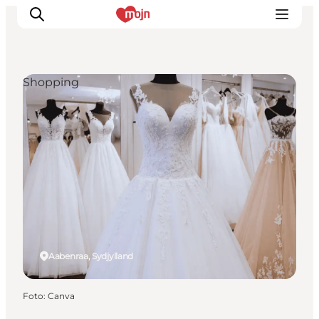
Shopping
Oplevelser
Byer & Steder
Det sker
Overnatning
Planlæg din ferie
Booking
Aabenraa, Sydjylland
Foto
:
Canva