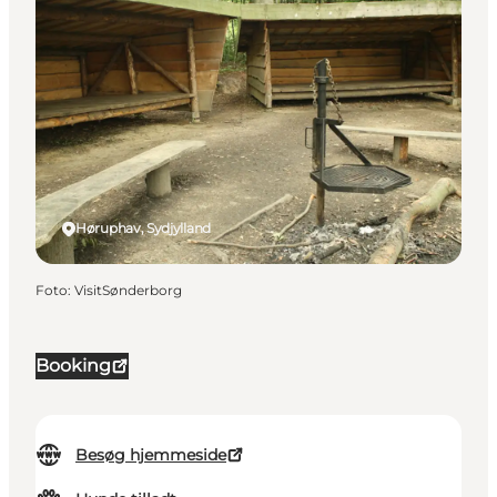
Høruphav, Sydjylland
Foto
:
VisitSønderborg
Booking
Besøg hjemmeside