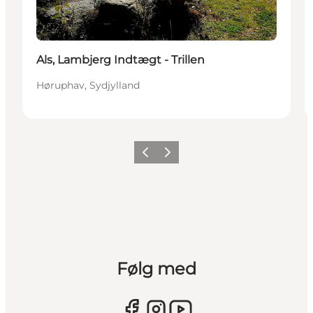
Als, Lambjerg Indtægt - Trillen
Høruphav, Sydjylland
Forrige
Næste
Følg med