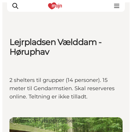
Lejrpladsen Vælddam -
Oplevelser
Høruphav
Byer & Steder
Det sker
Overnatning
2 shelters til grupper (14 personer). 15
Planlæg din ferie
meter til Gendarmstien. Skal reserveres
Booking
online. Teltning er ikke tilladt.
Shelters og naturlejrpladser