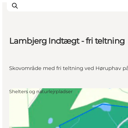
Lambjerg Indtægt - fri teltning
Oplevelser
Byer & Steder
Det sker
Skovområde med fri teltning ved Høruphav på 
Overnatning
Planlæg din ferie
Booking
Shelters og naturlejrpladser