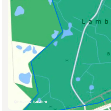
Høruphav, Sydjylland