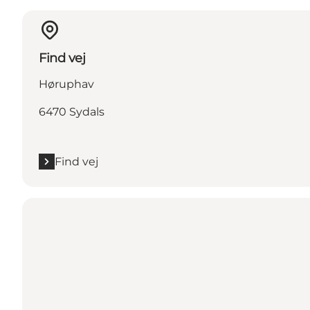
Find vej
Høruphav
6470 Sydals
Find vej