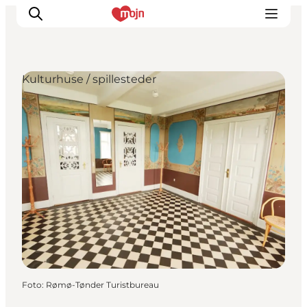
Kulturhuse / spillesteder
Oplevelser
Byer & Steder
Det sker
Overnatning
Planlæg din ferie
Booking
Foto
:
Rømø-Tønder Turistbureau