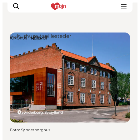
Kulturhuse / spillesteder
Oplevelser
Byer & Steder
Det sker
Overnatning
Planlæg din ferie
Booking
Sønderborg, Sydjylland
Foto
:
Sønderborghus