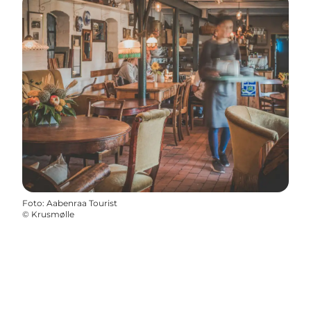
Foto
:
Aabenraa Tourist
©
Krusmølle