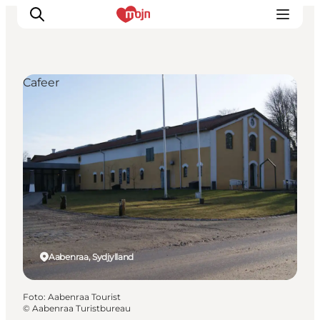
Cafeer
Oplevelser
Byer & Steder
Det sker
Overnatning
Planlæg din ferie
Booking
Aabenraa, Sydjylland
Foto
:
Aabenraa Tourist
©
Aabenraa Turistbureau