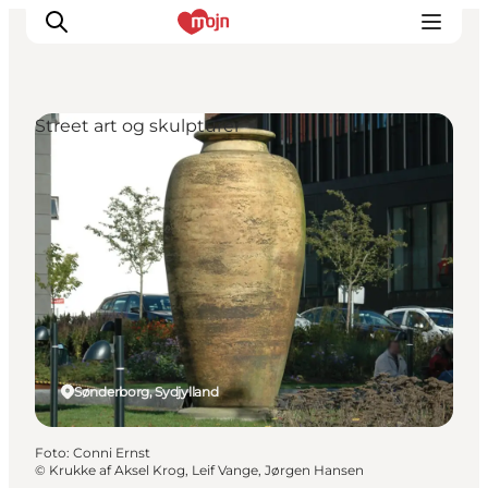
Street art og skulpturer
Oplevelser
Byer & Steder
Det sker
Overnatning
Planlæg din ferie
Booking
Sønderborg, Sydjylland
Foto
:
Conni Ernst
©
Krukke af Aksel Krog, Leif Vange, Jørgen Hansen