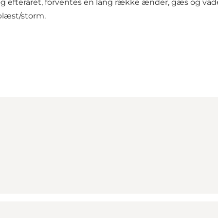
 og efteråret, forventes en lang række ænder, gæs og va
blæst/storm.