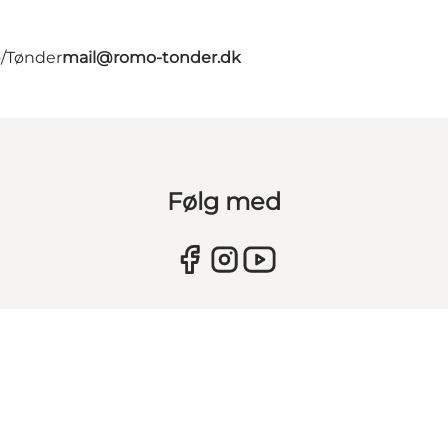
ø/Tønder
mail@romo-tonder.dk
Følg med