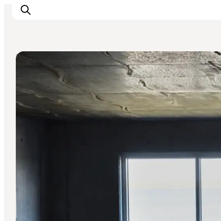
Naturområder
Oplevelser
Byer & Steder
Det sker
Overnatning
Planlæg din ferie
Booking