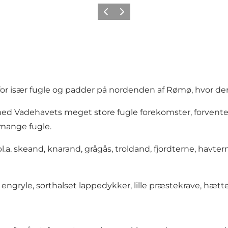
Forrige
Næste
 for især fugle og padder på nordenden af Rømø, hvor der
ed Vadehavets meget store fugle forekomster, forvent
 mange fugle.
. skeand, knarand, grågås, troldand, fjordterne, havter
ngryle, sorthalset lappedykker, lille præstekrave, hæt