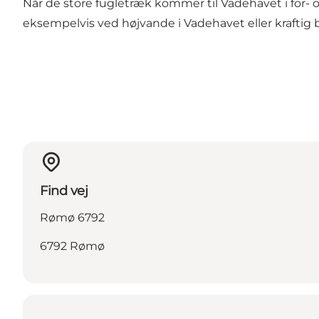
Når de store fugletræk kommer til Vadehavet i for-
eksempelvis ved højvande i Vadehavet eller kraftig 
Find vej
Rømø 6792
6792 Rømø