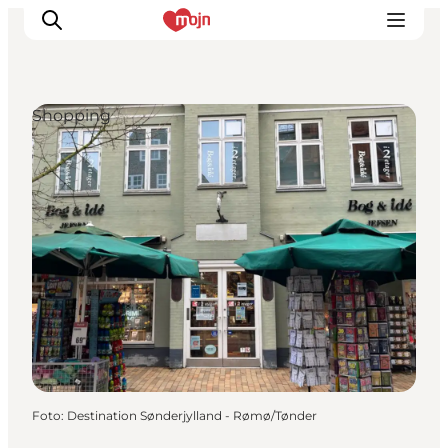
Shopping
Oplevelser
Byer & Steder
Det sker
Overnatning
Planlæg din ferie
Booking
Foto
:
Destination Sønderjylland - Rømø/Tønder