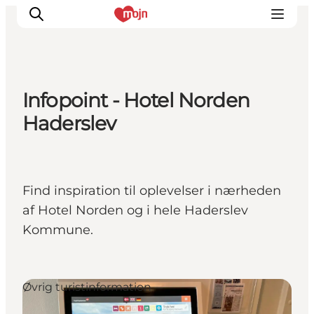
Infopoint - Hotel Norden
Oplevelser
Haderslev
Byer & Steder
Det sker
Overnatning
Find inspiration til oplevelser i nærheden
Planlæg din ferie
af Hotel Norden og i hele Haderslev
Booking
Kommune.
Øvrig turistinformation