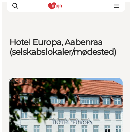
Hotel Europa, Aabenraa
Oplevelser
(selskabslokaler/mødested)
Byer & Steder
Det sker
Overnatning
Venues
Planlæg din ferie
Booking