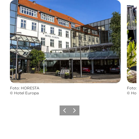
Foto
:
HORESTA
Foto
:
©
Hotel Europa
©
Hot
Forrige
Næste