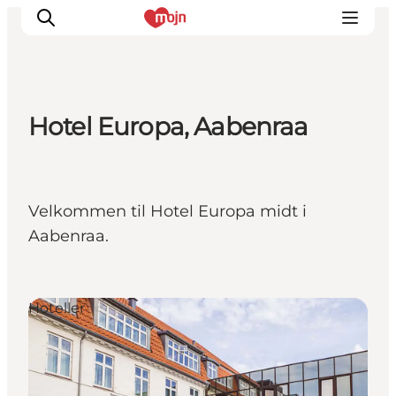
Hotel Europa, Aabenraa
Oplevelser
Byer & Steder
Det sker
Velkommen til Hotel Europa midt i
Overnatning
Aabenraa.
Planlæg din ferie
Booking
Hoteller