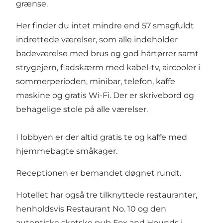
grænse.
Her finder du intet mindre end 57 smagfuldt
indrettede værelser, som alle indeholder
badeværelse med brus og god hårtørrer samt
strygejern, fladskærm med kabel-tv, aircooler i
sommerperioden, minibar, telefon, kaffe
maskine og gratis Wi-Fi. Der er skrivebord og
behagelige stole på alle værelser.
I lobbyen er der altid gratis te og kaffe med
hjemmebagte småkager.
Receptionen er bemandet døgnet rundt.
Hotellet har også tre tilknyttede restauranter,
henholdsvis
Restaurant No. 10
og den
autentiske skotske pub
Fox and Hounds
i