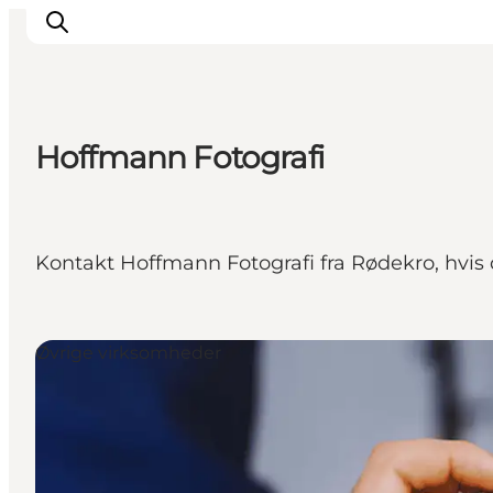
Hoffmann Fotografi
Oplevelser
Byer & Steder
Det sker
Kontakt Hoffmann Fotografi fra Rødekro, hvis d
Overnatning
Planlæg din ferie
Booking
Øvrige virksomheder