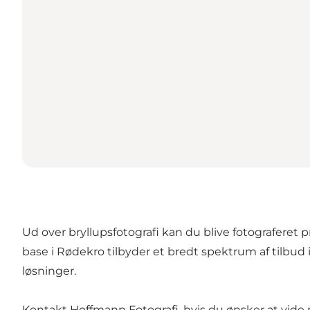
Ud over bryllupsfotografi kan du blive fotograferet p
base i Rødekro tilbyder et bredt spektrum af tilbud 
løsninger.
Kontakt
Hoffmann Fotografi
, hvis du ønsker at vide