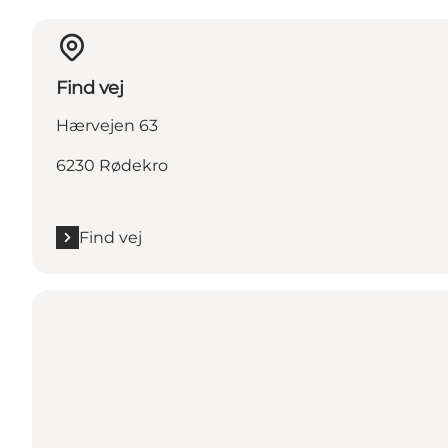
Find vej
Hærvejen 63
6230 Rødekro
Find vej