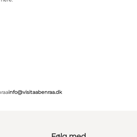
nraa
info@visitaabenraa.dk
Følg med