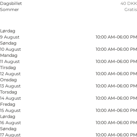
6 August
10:00 AM–06:00 PM
Børn, Venner, Min partner, Mig selv
Dagsbillet
40 DKK
Torsdag
Sommer
Gratis
7 August
10:00 AM–06:00 PM
Fredag
8 August
10:00 AM–06:00 PM
Lørdag
9 August
10:00 AM–06:00 PM
Søndag
10 August
10:00 AM–06:00 PM
Mandag
11 August
10:00 AM–06:00 PM
Tirsdag
12 August
10:00 AM–06:00 PM
Onsdag
13 August
10:00 AM–06:00 PM
Torsdag
14 August
10:00 AM–06:00 PM
Fredag
15 August
10:00 AM–06:00 PM
Lørdag
16 August
10:00 AM–06:00 PM
Søndag
Foto
:
Sønderborg Kommune
Foto
:
17 August
10:00 AM–06:00 PM