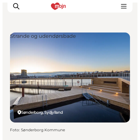
Strande og udendørsbade
Oplevelser
Byer & Steder
Det sker
Overnatning
Planlæg din ferie
Booking
Sønderborg, Sydjylland
Foto
:
Sønderborg Kommune