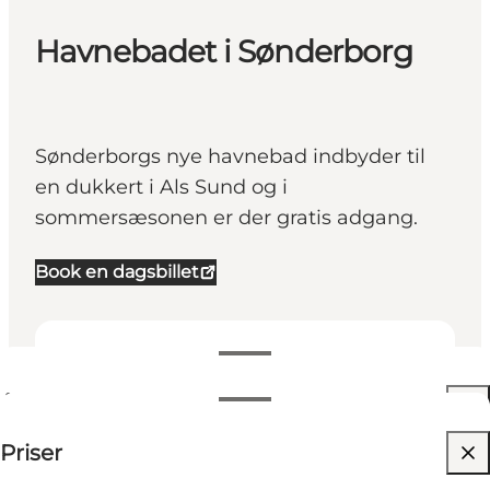
Havnebadet i Sønderborg
Sønderborgs nye havnebad indbyder til
en dukkert i Als Sund og i
sommersæsonen er der gratis adgang.
Book en dagsbillet
Se åbningstider
Åbningstider
40 DKK
Priser
Besøg hjemmeside
Filtrér efter måned