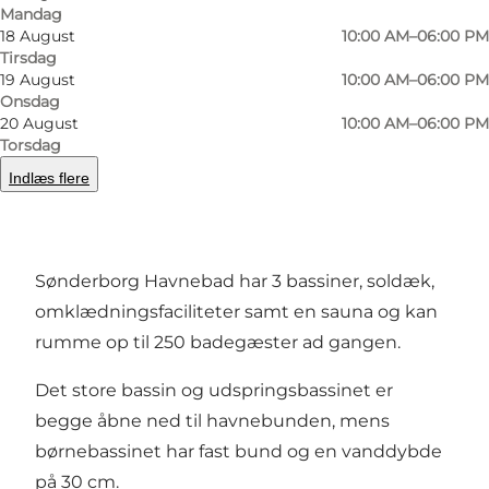
Mandag
18 August
10:00 AM–06:00 PM
Forrige
Næste
Tirsdag
19 August
10:00 AM–06:00 PM
Onsdag
20 August
10:00 AM–06:00 PM
Torsdag
Havnebadet er en gave til Sønderborg by i
Indlæs flere
anledning af 50-års jubilæet i 2021 for Bitten og
Mads Clausens Fond.
Sønderborg Havnebad har 3 bassiner, soldæk,
omklædningsfaciliteter samt en sauna og kan
rumme op til 250 badegæster ad gangen.
Det store bassin og udspringsbassinet er
begge åbne ned til havnebunden, mens
børnebassinet har fast bund og en vanddybde
på 30 cm.