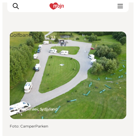
Golfbaner
Oplevelser
Byer & Steder
Det sker
Overnatning
Planlæg din ferie
Booking
Haderslev, Sydjylland
Foto
:
CamperParken