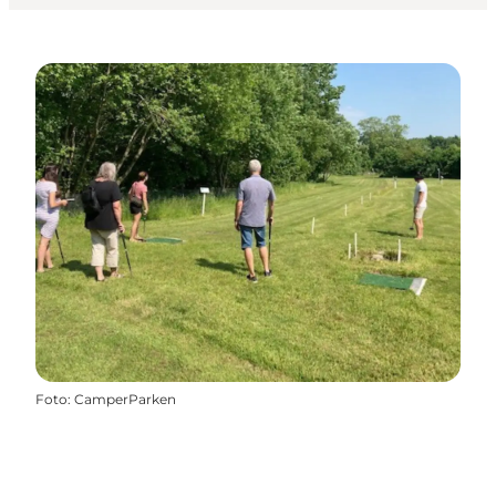
Foto
:
CamperParken