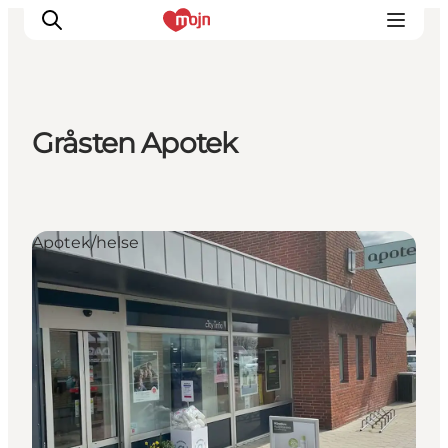
Gråsten Apotek
Oplevelser
Byer & Steder
Det sker
Apotek/helse
Overnatning
Planlæg din ferie
Booking