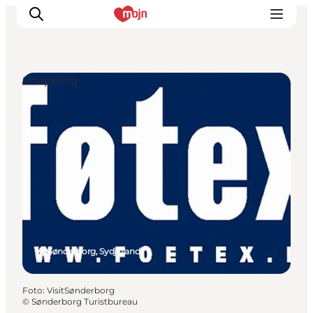
Shopping
Oplevelser
Byer & Steder
Det sker
Overnatning
Planlæg din ferie
Booking
Sønderborg, Sydjylland
Foto
:
VisitSønderborg
©
Sønderborg Turistbureau