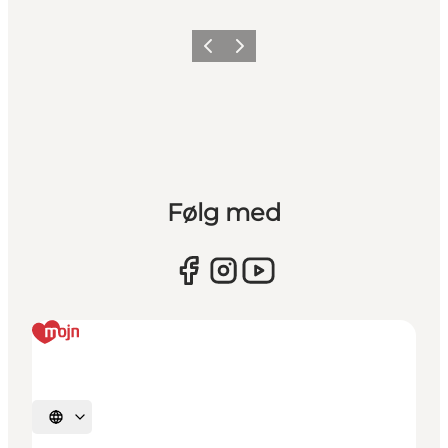
Forrige
Næste
Følg med
Vælg sprog