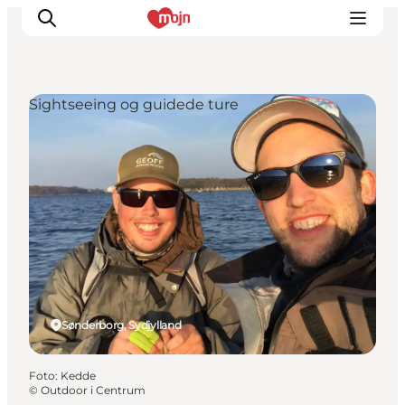
Sightseeing og guidede ture
Oplevelser
Byer & Steder
Det sker
Overnatning
Planlæg din ferie
Booking
Sønderborg, Sydjylland
Foto
:
Kedde
©
Outdoor i Centrum