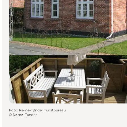
Foto
:
Rømø-Tønder Turistbureau
©
Rømø-Tønder