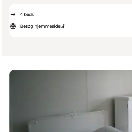
4
beds
Besøg hjemmeside