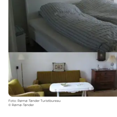
Foto
:
Rømø-Tønder Turistbureau
©
Rømø-Tønder