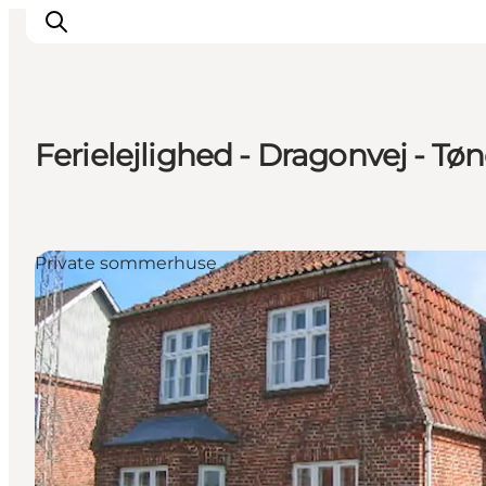
Ferielejlighed - Dragonvej - Tø
Oplevelser
Byer & Steder
Det sker
Private sommerhuse
Overnatning
Planlæg din ferie
Booking