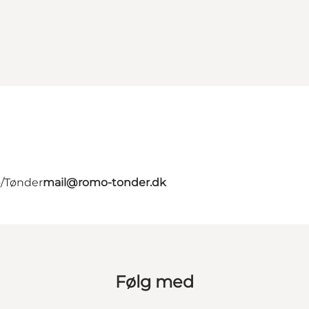
ø/Tønder
mail@romo-tonder.dk
Følg med