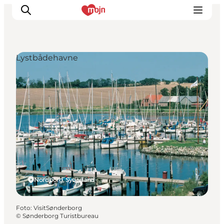
Lystbådehavne
Oplevelser
Byer & Steder
Det sker
Overnatning
Planlæg din ferie
Booking
Nordborg, Sydjylland
Foto
:
VisitSønderborg
©
Sønderborg Turistbureau