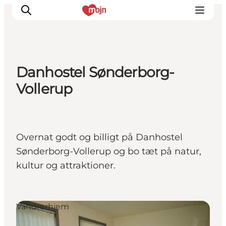
Danhostel Sønderborg-
Oplevelser
Vollerup
Byer & Steder
Det sker
Overnatning
Overnat godt og billigt på Danhostel
Planlæg din ferie
Sønderborg-Vollerup og bo tæt på natur,
Booking
kultur og attraktioner.
Vandrerhjem