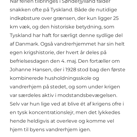
Når ferien tilbringes i Sønderjylland falder
snakken ofte på Tyskland. Både de nutidige
indkøbsture over grænsen, der kun ligger 25
km væk, og den historiske betydning, som
Tyskland har haft for særligt denne sydlige del
af Danmark. Også vandrerhjemmet har sin helt
egen krigshistorie, der hvert år deles på
befrielsesdagen den 4. maj. Den fortæller om
Johanne Hansen, der i 1928 stod bag den første
kombinerede husholdningsskole og
vandrerhjem på stedet, og som under krigen
var særdeles aktiv i modstandsbevægelsen.
Selv var hun lige ved at blive ét af krigens ofre i
en tysk koncentrationslejr, men det lykkedes
hende heldigvis at overleve og komme vel
hjem til byens vandrerhjem igen.