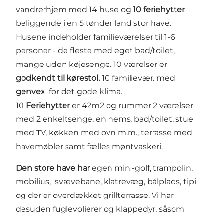
vandrerhjem med 14 huse og
10 feriehytter
beliggende i en 5 tønder land stor have.
Husene indeholder familieværelser til 1-6
personer - de fleste med eget bad/toilet,
mange uden køjesenge. 10 værelser er
godkendt til kørestol.
10 familievær. med
genvex
for det gode klima.
10
Feriehytter
er 42m2 og rummer 2 værelser
med 2 enkeltsenge, en hems, bad/toilet, stue
med TV, køkken med ovn m.m., terrasse med
havemøbler samt fælles møntvaskeri.
Den store have har
egen mini-golf, trampolin,
mobilius, svævebane, klatrevæg, bålplads, tipi,
og der er overdækket grillterrasse. Vi har
desuden fuglevolierer og klappedyr, såsom