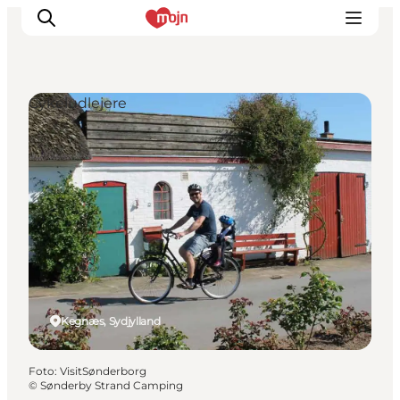
Cykeludlejere
Oplevelser
Byer & Steder
Det sker
Overnatning
Planlæg din ferie
Booking
Kegnæs, Sydjylland
Foto
:
VisitSønderborg
©
Sønderby Strand Camping