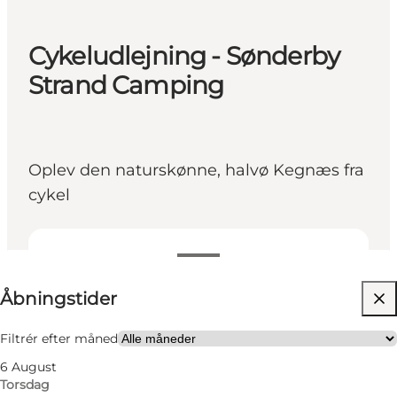
Cykeludlejning - Sønderby
Strand Camping
Oplev den naturskønne, halvø Kegnæs fra
cykel
Se åbningstider
Åbningstider
Besøg hjemmeside
Børn, Venner, Min partner, Mig selv
Filtrér efter måned
6 August
Torsdag