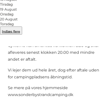
Tirsdag
19 August
Onsdag
20 August
Torsdag
Hos os kan du leje voksencykler, børnecykler,
Indlæs flere
cykeltrailer, barnesæde og hjelme.
Cyklerne kan afhentes fra klokken 8.30 og skal
afleveres senest klokken 20.00 med mindre
andet er aftalt.
Vi lejer dem ud hele året, dog efter aftale uden
for campingpladsens åbningstid.
Se mere på vores hjemmeside
www.sonderbystrandcamping.dk