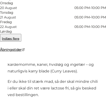
Onsdag
Foto
:
VisitSønderborg
20 August
05:00 PM–10:00 PM
Torsdag
21 August
05:00 PM–10:00 PM
Fredag
22 August
05:00 PM–10:00 PM
Lørdag
Indlæs flere
Velkommen til smagen af det indiske køkken,
Åbningstider
hvor der benyttes kombinationer af skønne
krydderier, såsom karry, spidskommen, chili,
kardemomme, kanel, hvidløg og ingefær – og
naturligvis karry blade (Curry Leaves).
Er du ikke til stærk mad, så der skal mindre chili
i eller skal din ret være lactose fri, så giv besked
ved bestillingen.