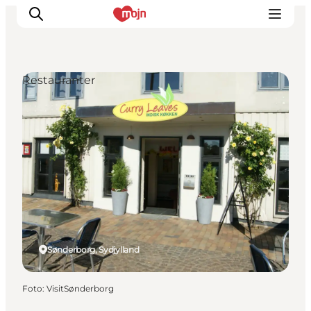
Restauranter
Oplevelser
Byer & Steder
Det sker
Overnatning
Planlæg din ferie
Booking
Sønderborg, Sydjylland
Foto
:
VisitSønderborg