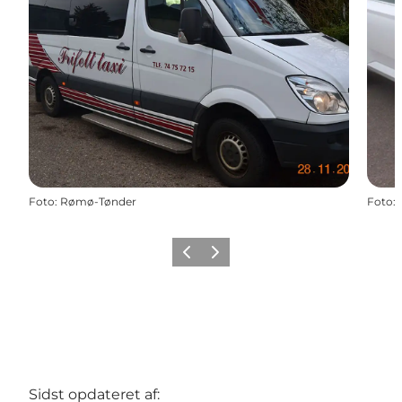
Foto
:
Rømø-Tønder
Foto
:
Forrige
Næste
Sidst opdateret af: