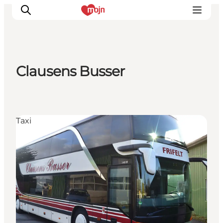
Clausens Busser
Oplevelser
Byer & Steder
Det sker
Taxi
Overnatning
Planlæg din ferie
Booking