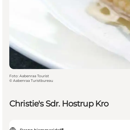
Foto
:
Aabenraa Tourist
©
Aabenraa Turistbureau
Christie's Sdr. Hostrup Kro