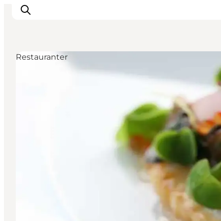
Restauranter
Oplevelser
Byer & Steder
Det sker
Overnatning
Planlæg din ferie
Booking