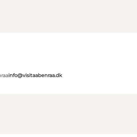
nraa
info@visitaabenraa.dk