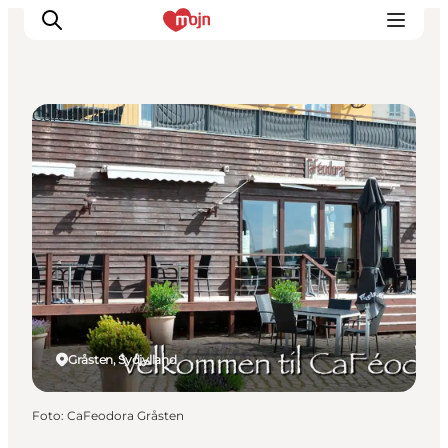
Cafeer
Oplevelser
Byer & Steder
Det sker
Overnatning
Planlæg din ferie
Booking
Gråsten, Sydjylland
Foto
:
CaFeodora Gråsten