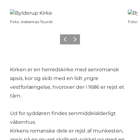
Foto
:
Aabenraa Tourist
Foto
:
Forrige
Næste
Kirken er en herredskirke med senromansk
apsis, kor og skib med en lidt yngre
vestforlængelse, hvorover der i 1686 er rejst et
tårn.
Ud for syddøren findes senmiddelalderligt
våbenhus.
Kirkens romanske dele er rejst af munkesten,
apsis på en muret skråkant-sokkel og med en