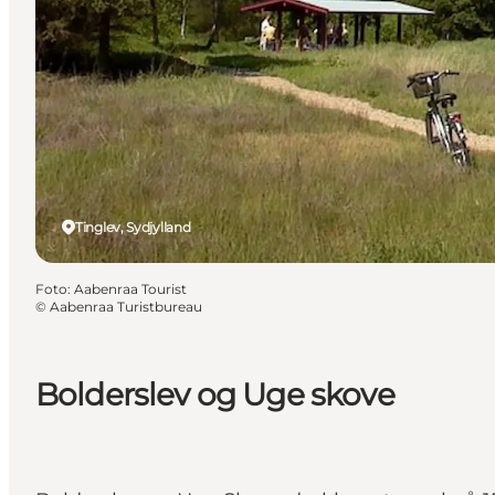
Tinglev, Sydjylland
Foto
:
Aabenraa Tourist
©
Aabenraa Turistbureau
Bolderslev og Uge skove