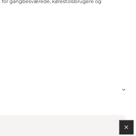
et for gangbesværede, kørestolsbrugere og