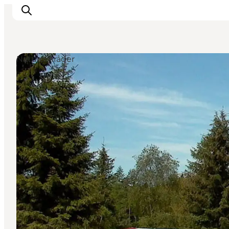
Naturområder
Oplevelser
Byer & Steder
Det sker
Overnatning
Planlæg din ferie
Booking