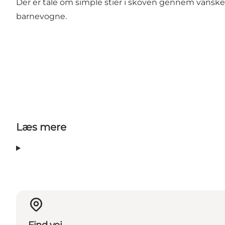
Der er tale om simple stier i skoven gennem vanske
barnevogne.
Læs mere
Find vej