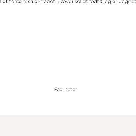
ligt terræn, så området kræver solidt fodtøj og er uegn
Faciliteter