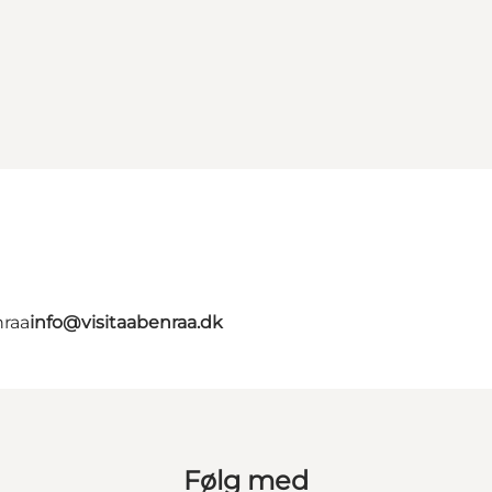
nraa
info@visitaabenraa.dk
Følg med