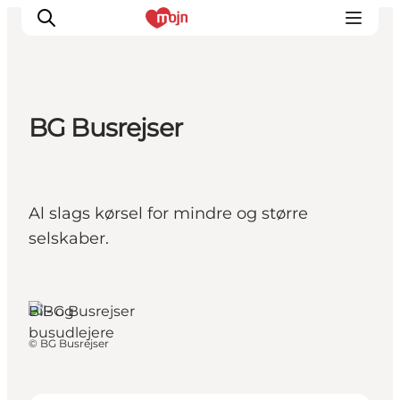
BG Busrejser
Oplevelser
Byer & Steder
Det sker
Al slags kørsel for mindre og større
Overnatning
selskaber.
Planlæg din ferie
Booking
Sydals,
Sydjylland
Bil- og
busudlejere
©
BG Busrejser