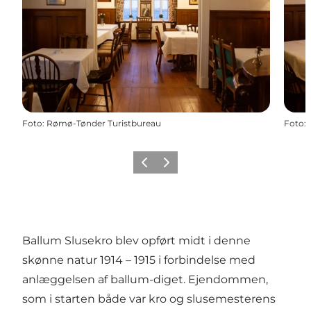
Foto
:
Rømø-Tønder Turistbureau
Foto
:
Forrige
Næste
Ballum Slusekro blev opført midt i denne
skønne natur 1914 – 1915 i forbindelse med
anlæggelsen af ballum-diget. Ejendommen,
som i starten både var kro og slusemesterens