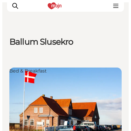
Ballum Slusekro
Oplevelser
Byer & Steder
Det sker
Bed & Breakfast
Overnatning
Planlæg din ferie
Booking