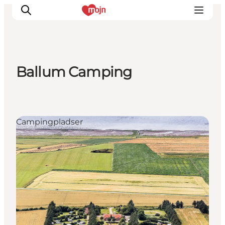
Ballum Camping
Oplevelser
Byer & Steder
Det sker
Campingpladser
Overnatning
Planlæg din ferie
Booking