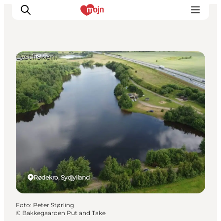
Lystfiskeri
Oplevelser
Byer & Steder
Det sker
Overnatning
Planlæg din ferie
Booking
Rødekro, Sydjylland
Foto
:
Peter Størling
©
Bakkegaarden Put and Take