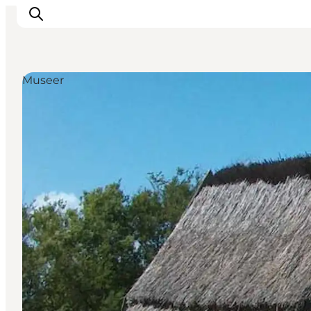
Museer
Oplevelser
Byer & Steder
Det sker
Overnatning
Planlæg din ferie
Booking