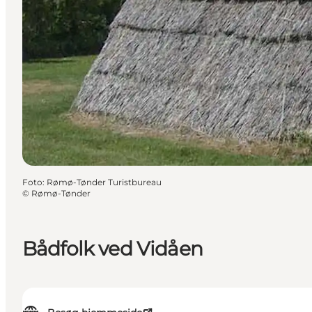
Foto
:
Rømø-Tønder Turistbureau
©
Rømø-Tønder
Bådfolk ved Vidåen