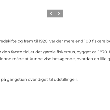
Forrige
Næste
ndredskifte og frem til 1920, var der mere end 100 fisker
fra den første tid, er det gamle fiskerhus, bygget ca. 18
 denne måde at kunne vise besøgende, hvordan en lille 
å gangstien over diget til udstillingen.