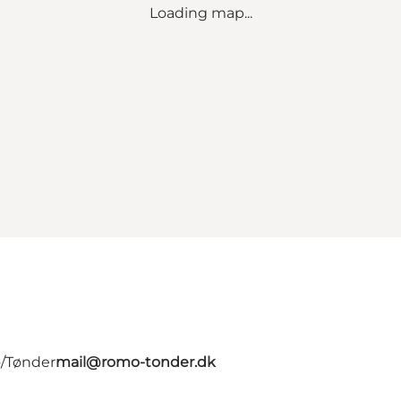
Loading map...
ø/Tønder
mail@romo-tonder.dk