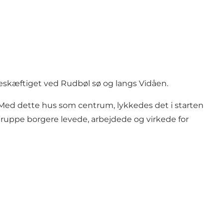
e beskæftiget ved Rudbøl sø og langs Vidåen.
70. Med dette hus som centrum, lykkedes det i starten
gruppe borgere levede, arbejdede og virkede for