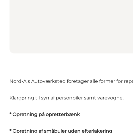
Nord-Als Autoværksted foretager alle former for repa
Klargøring til syn af personbiler samt varevogne.
* Opretning på opretterbænk
* Opretning af småbuler uden efterlakering