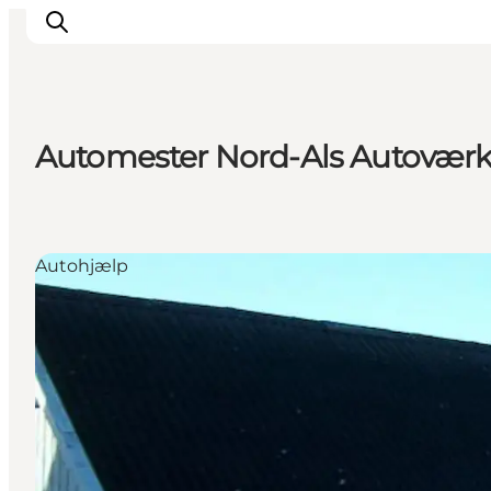
Automester Nord-Als Autoværk
Oplevelser
Byer & Steder
Det sker
Autohjælp
Overnatning
Planlæg din ferie
Booking