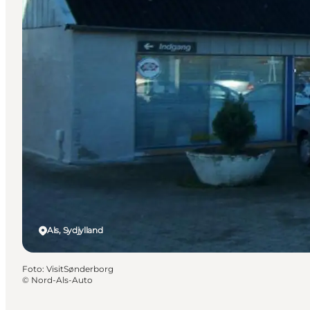
Als, Sydjylland
Foto
:
VisitSønderborg
©
Nord-Als-Auto