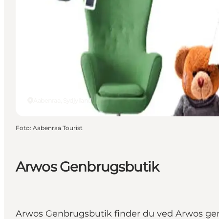
Aabenraa, Sydjylland
Foto
:
Aabenraa Tourist
Arwos Genbrugsbutik
Arwos Genbrugsbutik finder du ved Arwos ge