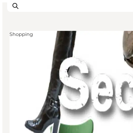
Shopping
Oplevelser
Byer & Steder
Det sker
Overnatning
Planlæg din ferie
Booking