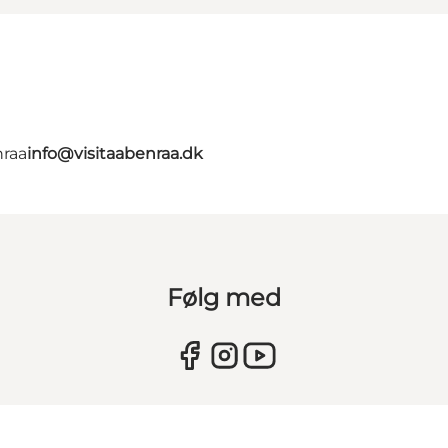
nraa
info@visitaabenraa.dk
Følg med