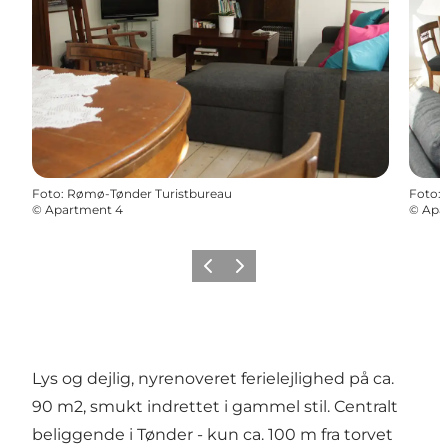
Foto
:
Rømø-Tønder Turistbureau
Foto
:
©
Apartment 4
©
Apa
Forrige
Næste
Lys og dejlig, nyrenoveret ferielejlighed på ca.
90 m2, smukt indrettet i gammel stil. Centralt
beliggende i Tønder - kun ca. 100 m fra torvet