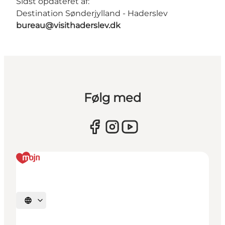
Sidst opdateret af:
Destination Sønderjylland - Haderslev
bureau@visithaderslev.dk
Følg med
Vælg sprog