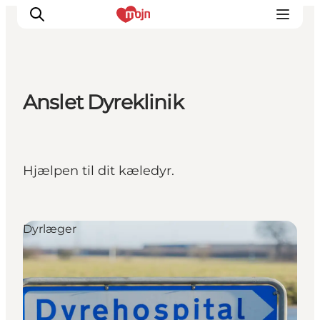
Anslet Dyreklinik
Oplevelser
Byer & Steder
Det sker
Hjælpen til dit kæledyr.
Overnatning
Planlæg din ferie
Booking
Dyrlæger