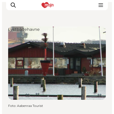
Lystbådehavne
Oplevelser
Byer & Steder
Det sker
Overnatning
Planlæg din ferie
Booking
Foto
:
Aabenraa Tourist