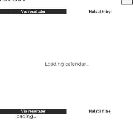
Vælg periode
Vis resultater
Nulstil filtre
Børn
Attraktioner
Venner
Overnatning
Mest populære
Sortér efter
:
Min virksomhed
Aktiviteter
Min partner
Begivenheder
loading...
Mig selv
Mad og drikke
Vis resultater
Nulstil filtre
Transport
Service og information
Vis resultater
Nulstil filtre
loading...
Loading calendar...
loading...
Vis resultater
Nulstil filtre
loading...