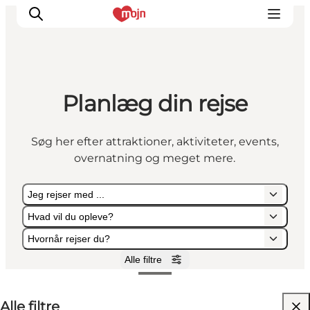
Planlæg din rejse
Oplevelser
Byer & Steder
Søg her efter attraktioner, aktiviteter, events,
Det sker
overnatning og meget mere.
Overnatning
Planlæg din ferie
Jeg rejser med ...
Booking
Hvad vil du opleve?
Hvornår rejser du?
Alle filtre
Jeg rejser med ...
Hvad vil du opleve?
Hvornår rejser du?
Alle filtre