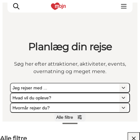
Planlæg din rejse
Oplevelser
Byer & Steder
Søg her efter attraktioner, aktiviteter, events,
Det sker
overnatning og meget mere.
Overnatning
Planlæg din ferie
Jeg rejser med ...
Booking
Hvad vil du opleve?
Hvornår rejser du?
Alle filtre
Jeg rejser med ...
Hvad vil du opleve?
Hvornår rejser du?
Alle filtre