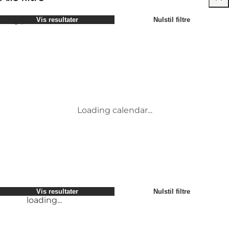
Vælg periode
Vis resultater
Nulstil filtre
Børn
Attraktioner
Venner
Overnatning
Mest populære
Sortér efter
:
Min virksomhed
Aktiviteter
Min partner
Begivenheder
loading...
Mig selv
Mad og drikke
Vis resultater
Nulstil filtre
Transport
Service og information
Vis resultater
Nulstil filtre
loading...
Loading calendar...
loading...
Vis resultater
Nulstil filtre
loading...