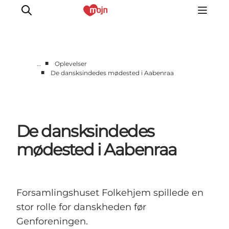
■
…
Oplevelser
■
De dansksindedes mødested i Aabenraa
Oplevelser
Byer & Steder
Det sker
De dansksindedes
Overnatning
Planlæg din ferie
mødested i Aabenraa
Booking
Forsamlingshuset Folkehjem spillede en
stor rolle for danskheden før
Genforeningen.