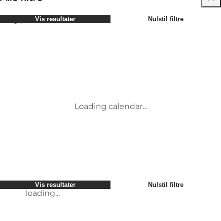
Vælg periode
Vis resultater
Nulstil filtre
Børn
Attraktioner
Venner
Overnatning
Mest populære
Sortér efter
:
Min virksomhed
Aktiviteter
Min partner
Begivenheder
loading...
Mig selv
Mad og drikke
Vis resultater
Nulstil filtre
Transport
Service og information
Vis resultater
Nulstil filtre
loading...
Loading calendar...
loading...
Vis resultater
Nulstil filtre
loading...