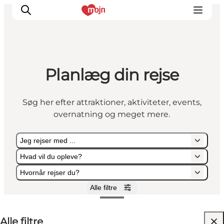
Planlæg din rejse
Oplevelser
Byer & Steder
Søg her efter attraktioner, aktiviteter, events,
Det sker
overnatning og meget mere.
Overnatning
Planlæg din ferie
Jeg rejser med ...
Booking
Hvad vil du opleve?
Hvornår rejser du?
Alle filtre
Jeg rejser med ...
Hvad vil du opleve?
Hvornår rejser du?
Alle filtre