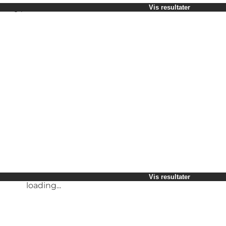
Vælg periode
Vis resultater
Børn
Venner
Min virksomhed
Min partner
loading...
Mig selv
Vis resultater
Vis resultater
loading...
loading...
Vis resultater
loading...