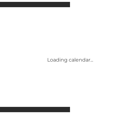
Attraktioner
Overnatning
Aktiviteter
Begivenheder
Mad og drikke
Transport
Service og information
Loading calendar...