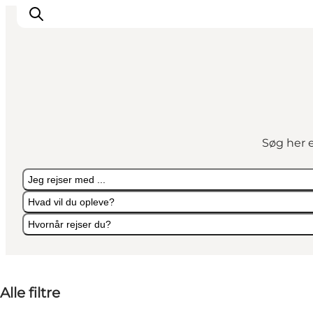
Oplevelser
Byer & Steder
Søg her e
Det sker
Overnatning
Jeg rejser med ...
Planlæg din ferie
Hvad vil du opleve?
Booking
Hvornår rejser du?
Jeg rejser med ...
Hvad vil du opleve?
Hvornår rejser du?
Alle filtre