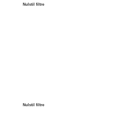
Nulstil filtre
Mest populære
Sortér efter
:
Nulstil filtre
Nulstil filtre
Nulstil filtre