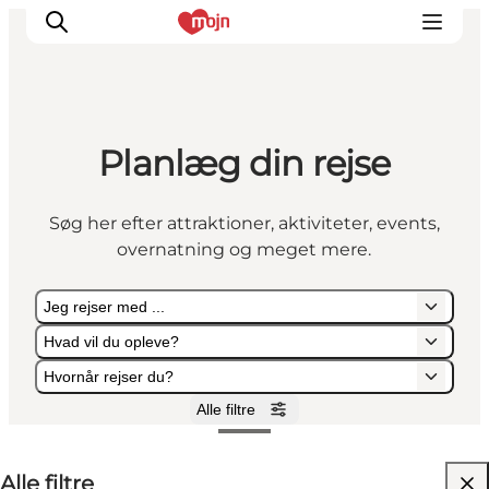
Planlæg din rejse
Oplevelser
Byer & Steder
Søg her efter attraktioner, aktiviteter, events,
Det sker
overnatning og meget mere.
Overnatning
Planlæg din ferie
Jeg rejser med ...
Booking
Hvad vil du opleve?
Hvornår rejser du?
Alle filtre
Jeg rejser med ...
Hvad vil du opleve?
Hvornår rejser du?
Alle filtre