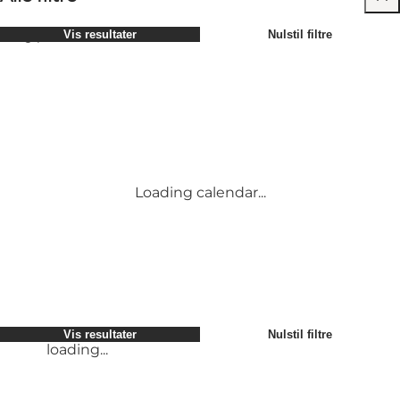
Vælg periode
Vis resultater
Nulstil filtre
Børn
Attraktioner
Venner
Overnatning
Mest populære
Sortér efter
:
Min virksomhed
Aktiviteter
Min partner
Begivenheder
loading...
Mig selv
Mad og drikke
Vis resultater
Nulstil filtre
Transport
Service og information
Vis resultater
Nulstil filtre
loading...
Loading calendar...
loading...
Vis resultater
Nulstil filtre
loading...