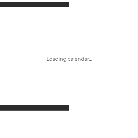
Attraktioner
Overnatning
Aktiviteter
Begivenheder
Mad og drikke
Transport
Service og information
Loading calendar...