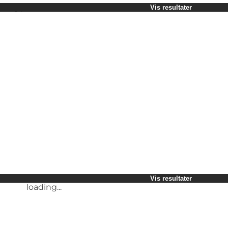
Vælg periode
Vis resultater
Børn
Venner
Min virksomhed
Min partner
loading...
Mig selv
Vis resultater
Vis resultater
loading...
loading...
Vis resultater
loading...