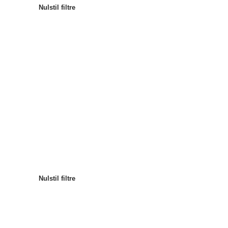
Nulstil filtre
Mest populære
Sortér efter
:
Nulstil filtre
Nulstil filtre
Nulstil filtre