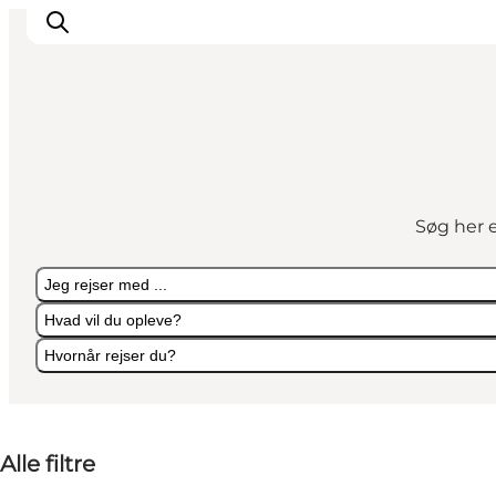
Oplevelser
Byer & Steder
Søg her e
Det sker
Overnatning
Jeg rejser med ...
Planlæg din ferie
Hvad vil du opleve?
Booking
Hvornår rejser du?
Jeg rejser med ...
Hvad vil du opleve?
Hvornår rejser du?
Alle filtre