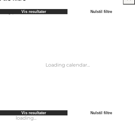
Vælg periode
Vis resultater
Nulstil filtre
Børn
Attraktioner
Venner
Overnatning
Mest populære
Sortér efter
:
Min virksomhed
Aktiviteter
Min partner
Begivenheder
loading...
Mig selv
Mad og drikke
Vis resultater
Nulstil filtre
Transport
Service og information
Vis resultater
Nulstil filtre
loading...
Loading calendar...
loading...
Vis resultater
Nulstil filtre
loading...