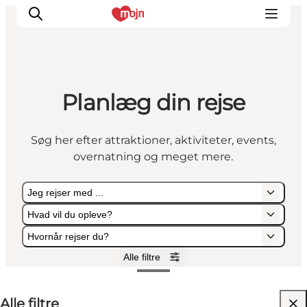
Planlæg din rejse
Oplevelser
Byer & Steder
Søg her efter attraktioner, aktiviteter, events,
Det sker
overnatning og meget mere.
Overnatning
Planlæg din ferie
Jeg rejser med ...
Booking
Hvad vil du opleve?
Hvornår rejser du?
Alle filtre
Jeg rejser med ...
Hvad vil du opleve?
Hvornår rejser du?
Alle filtre